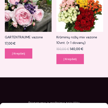
GARTENTRAUME vazone
Krūminių rožių mix vazone
10vnt. (+ 1 dovanų)
17,00
€
150,00
€
140,00
€
Į Krepšelį
Į Krepšelį
Pristatymo ir grąžinimo taisyklės