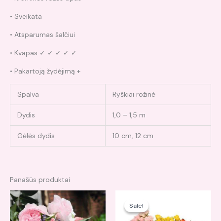
• Sveikata
• Atsparumas šalčiui
• Kvapas ✓ ✓ ✓ ✓ ✓
• Pakartoją žydėjimą +
Spalva
Ryškiai rožinė
Dydis
1,0 – 1,5 m
Gėlės dydis
10 cm, 12 cm
Panašūs produktai
Original
Current
price
price
Sale!
Sale!
was:
is:
150,00 €.
140,00 €.