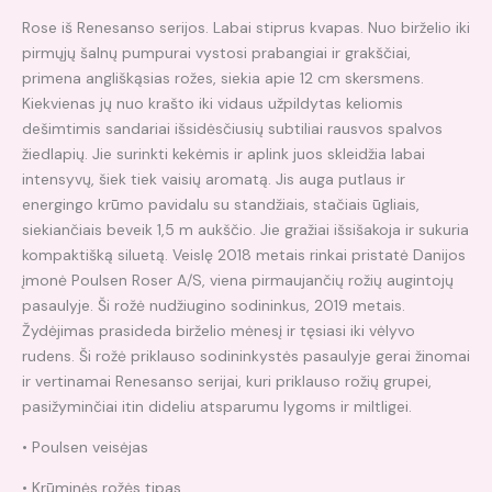
Rose iš Renesanso serijos. Labai stiprus kvapas. Nuo birželio iki
pirmųjų šalnų pumpurai vystosi prabangiai ir grakščiai,
primena angliškąsias rožes, siekia apie 12 cm skersmens.
Kiekvienas jų nuo krašto iki vidaus užpildytas keliomis
dešimtimis sandariai išsidėsčiusių subtiliai rausvos spalvos
žiedlapių. Jie surinkti kekėmis ir aplink juos skleidžia labai
intensyvų, šiek tiek vaisių aromatą. Jis auga putlaus ir
energingo krūmo pavidalu su standžiais, stačiais ūgliais,
siekiančiais beveik 1,5 m aukščio. Jie gražiai išsišakoja ir sukuria
kompaktišką siluetą. Veislę 2018 metais rinkai pristatė Danijos
įmonė Poulsen Roser A/S, viena pirmaujančių rožių augintojų
pasaulyje. Ši rožė nudžiugino sodininkus, 2019 metais.
Žydėjimas prasideda birželio mėnesį ir tęsiasi iki vėlyvo
rudens. Ši rožė priklauso sodininkystės pasaulyje gerai žinomai
ir vertinamai Renesanso serijai, kuri priklauso rožių grupei,
pasižyminčiai itin dideliu atsparumu lygoms ir miltligei.
• Poulsen veisėjas
• Krūminės rožės tipas