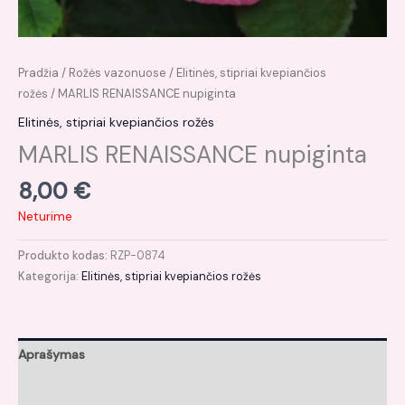
Pradžia
/
Rožės vazonuose
/
Elitinės, stipriai kvepiančios
rožės
/ MARLIS RENAISSANCE nupiginta
Elitinės, stipriai kvepiančios rožės
MARLIS RENAISSANCE nupiginta
8,00
€
Neturime
Produkto kodas:
RZP-0874
Kategorija:
Elitinės, stipriai kvepiančios rožės
Aprašymas
Atsiliepimai (0)