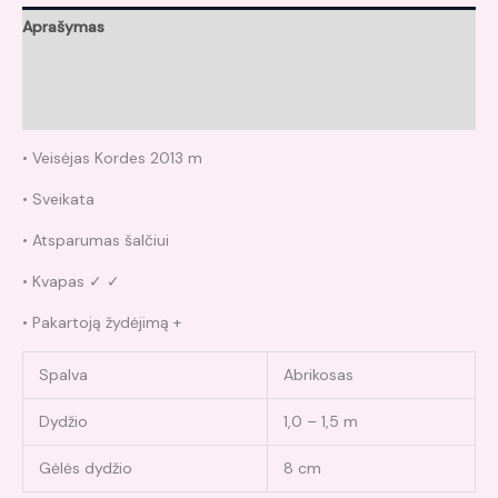
Aprašymas
Papildoma informacija
Atsiliepimai (0)
• Veisėjas Kordes 2013 m
• Sveikata
• Atsparumas šalčiui
• Kvapas ✓ ✓
• Pakartoją žydėjimą +
Spalva
Abrikosas
Dydžio
1,0 – 1,5 m
Gėlės dydžio
8 cm