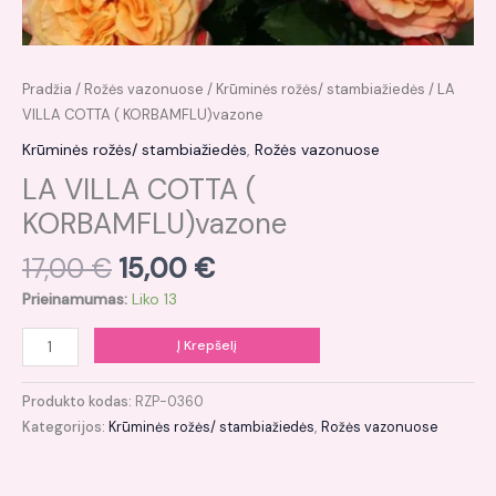
Pradžia
/
Rožės vazonuose
/
Krūminės rožės/ stambiažiedės
/ LA
VILLA COTTA ( KORBAMFLU)vazone
Krūminės rožės/ stambiažiedės
,
Rožės vazonuose
LA VILLA COTTA (
KORBAMFLU)vazone
17,00
€
15,00
€
Prieinamumas:
Liko 13
Į Krepšelį
Produkto kodas:
RZP-0360
Kategorijos:
Krūminės rožės/ stambiažiedės
,
Rožės vazonuose