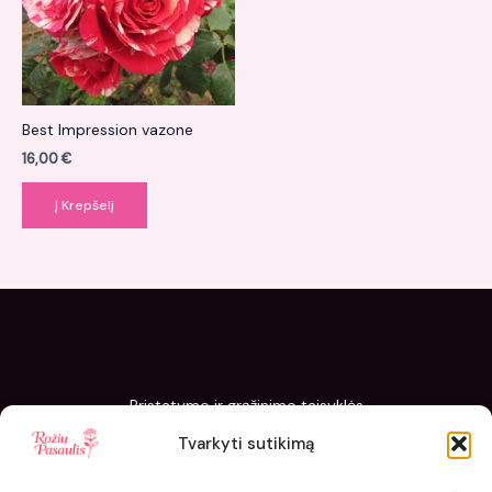
Best Impression vazone
16,00
€
Į Krepšelį
Pristatymo ir grąžinimo taisyklės
Slapukų politika
Tvarkyti sutikimą
Kaip sodinti ir prižiūrėti „Rožių pasaulis“ sodinukus