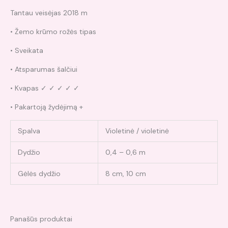
Tantau veisėjas 2018 m
• Žemo krūmo rožės tipas
• Sveikata
• Atsparumas šalčiui
• Kvapas ✓ ✓ ✓ ✓ ✓
• Pakartoją žydėjimą +
Spalva
Violetinė / violetinė
Dydžio
0,4 – 0,6 m
Gėlės dydžio
8 cm, 10 cm
Panašūs produktai