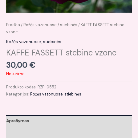
Pradžia
/
Rožės vazonuose
/
stiebinės
/ KAFFE FASSETT stebine
vzone
Rožės vazonuose
,
stiebinės
KAFFE FASSETT stebine vzone
30,00
€
Neturime
Produkto kodas:
RZP-0552
Kategorijos:
Rožės vazonuose
,
stiebinės
Aprašymas
Atsiliepimai (0)