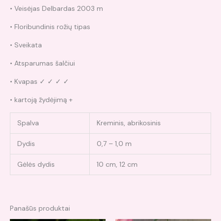
• Veisėjas Delbardas 2003 m
• Floribundinis rožių tipas
• Sveikata
• Atsparumas šalčiui
• Kvapas ✓ ✓ ✓ ✓
• kartoją žydėjimą +
Spalva
Kreminis, abrikosinis
Dydis
0,7 – 1,0 m
Gėlės dydis
10 cm, 12 cm
Panašūs produktai