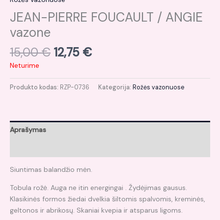
JEAN-PIERRE FOUCAULT / ANGIE
vazone
15,00
€
12,75
€
Neturime
Produkto kodas:
RZP-0736
Kategorija:
Rožės vazonuose
Aprašymas
Atsiliepimai (0)
Siuntimas balandžio mėn.
Tobula rožė. Auga ne itin energingai . Žydėjimas gausus.
Klasikinės formos žiedai dvelkia šiltomis spalvomis, kreminės,
geltonos ir abrikosų. Skaniai kvepia ir atsparus ligoms.