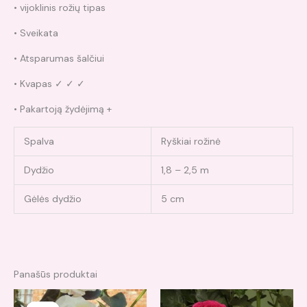
• vijoklinis rožių tipas
• Sveikata
• Atsparumas šalčiui
• Kvapas ✓ ✓ ✓
• Pakartoją žydėjimą +
Spalva
Ryškiai rožinė
Dydžio
1,8 – 2,5 m
Gėlės dydžio
5 cm
Panašūs produktai
Original
Current
price
price