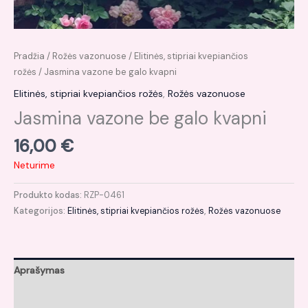
Pradžia
/
Rožės vazonuose
/
Elitinės, stipriai kvepiančios
rožės
/ Jasmina vazone be galo kvapni
Elitinės, stipriai kvepiančios rožės
,
Rožės vazonuose
Jasmina vazone be galo kvapni
16,00
€
Neturime
Produkto kodas:
RZP-0461
Kategorijos:
Elitinės, stipriai kvepiančios rožės
,
Rožės vazonuose
Aprašymas
Papildoma informacija