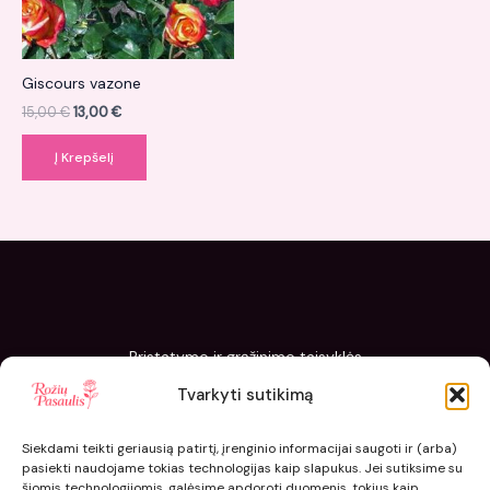
Giscours vazone
15,00
€
13,00
€
Į Krepšelį
Pristatymo ir grąžinimo taisyklės
Slapukų politika
Tvarkyti sutikimą
Kaip sodinti ir prižiūrėti „Rožių pasaulis“ sodinukus
Siekdami teikti geriausią patirtį, įrenginio informacijai saugoti ir (arba)
pasiekti naudojame tokias technologijas kaip slapukus. Jei sutiksime su
šiomis technologijomis, galėsime apdoroti duomenis, tokius kaip