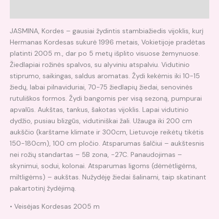
Atsiliepimai (0)
JASMINA, Kordes – gausiai žydintis stambiažiedis vijoklis, kurį
Hermanas Kordesas sukurė 1996 metais, Vokietijoje pradėtas
platinti 2005 m., dar po 5 metų išplito visuose žemynuose.
Žiedlapiai rožinės spalvos, su alyviniu atspalviu. Vidutinio
stiprumo, saikingas, saldus aromatas. Žydi kekėmis iki 10-15
žiedų, labai pilnaviduriai, 70-75 žiedlapių žiedai, senovinės
rutuliškos formos. Žydi bangomis per visą sezoną, pumpurai
apvalūs. Aukštas, tankus, šakotas vijoklis. Lapai vidutinio
dydžio, pusiau blizgūs, vidutiniškai žali. Užauga iki 200 cm
aukščio (karštame klimate ir 300cm, Lietuvoje reikėtų tikėtis
150-180cm), 100 cm pločio. Atsparumas šalčiui – aukštesnis
nei rožių standartas – 5B zona, -27C. Panaudojimas –
skynimui, sodui, kolonai. Atsparumas ligoms (dėmėtligėms,
miltligėms) – aukštas. Nužydėję žiedai šalinami, taip skatinant
pakartotinį žydėjimą.
• Veisėjas Kordesas 2005 m