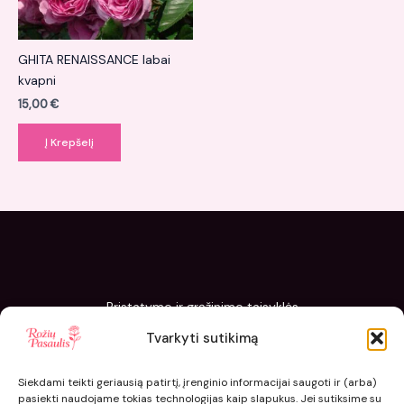
GHITA RENAISSANCE labai
kvapni
15,00
€
Į Krepšelį
Pristatymo ir grąžinimo taisyklės
Slapukų politika
Tvarkyti sutikimą
Kaip sodinti ir prižiūrėti „Rožių pasaulis“ sodinukus
Siekdami teikti geriausią patirtį, įrenginio informacijai saugoti ir (arba)
pasiekti naudojame tokias technologijas kaip slapukus. Jei sutiksime su