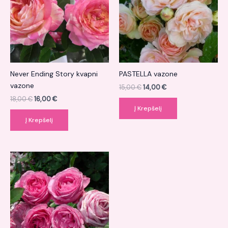
Never Ending Story kvapni
PASTELLA vazone
vazone
15,00
€
14,00
€
18,00
€
16,00
€
Į Krepšelį
Į Krepšelį