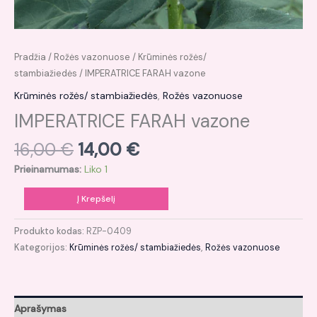
Pradžia
/
Rožės vazonuose
/
Krūminės rožės/
stambiažiedės
/ IMPERATRICE FARAH vazone
Krūminės rožės/ stambiažiedės
,
Rožės vazonuose
IMPERATRICE FARAH vazone
16,00
€
14,00
€
Prieinamumas:
Liko 1
Į Krepšelį
Produkto kodas:
RZP-0409
Kategorijos:
Krūminės rožės/ stambiažiedės
,
Rožės vazonuose
Aprašymas