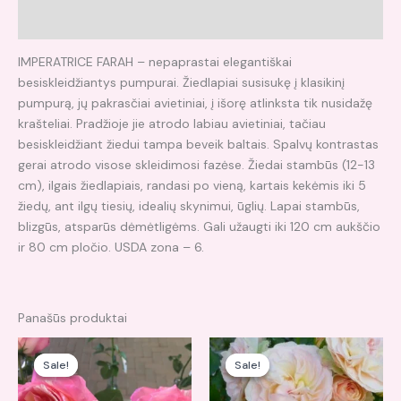
Atsiliepimai (0)
IMPERATRICE FARAH – nepaprastai elegantiškai
besiskleidžiantys pumpurai. Žiedlapiai susisukę į klasikinį
pumpurą, jų pakrasčiai avietiniai, į išorę atlinksta tik nusidažę
krašteliai. Pradžioje jie atrodo labiau avietiniai, tačiau
besiskleidžiant žiedui tampa beveik baltais. Spalvų kontrastas
gerai atrodo visose skleidimosi fazėse. Žiedai stambūs (12-13
cm), ilgais žiedlapiais, randasi po vieną, kartais kekėmis iki 5
žiedų, ant ilgų tiesių, idealių skynimui, ūglių. Lapai stambūs,
blizgūs, atsparūs dėmėtligėms. Gali užaugti iki 120 cm aukščio
ir 80 cm pločio. USDA zona – 6.
Panašūs produktai
Original
Current
Original
Current
price
price
price
price
Sale!
Sale!
Sale!
Sale!
was:
is:
was:
is:
18,00 €.
16,00 €.
15,00 €.
14,00 €.