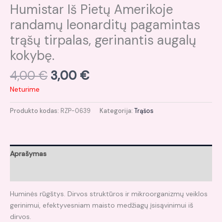
Humistar Iš Pietų Amerikoje
randamų leonarditų pagamintas
trąšų tirpalas, gerinantis augalų
kokybę.
4,00
€
3,00
€
Neturime
Produkto kodas:
RZP-0639
Kategorija:
Trąšos
Aprašymas
Atsiliepimai (0)
Huminės rūgštys. Dirvos struktūros ir mikroorganizmų veiklos
gerinimui, efektyvesniam maisto medžiagų įsisąvinimui iš
dirvos.