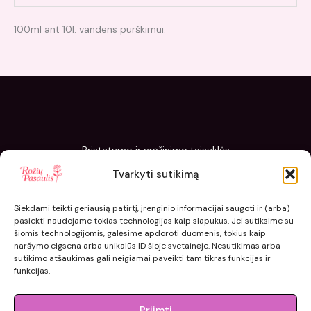
100ml ant 10l. vandens purškimui.
Pristatymo ir grąžinimo taisyklės
Slapukų politika
Tvarkyti sutikimą
Kaip sodinti ir prižiūrėti „Rožių pasaulis“ sodinukus
Siekdami teikti geriausią patirtį, įrenginio informacijai saugoti ir (arba)
pasiekti naudojame tokias technologijas kaip slapukus. Jei sutiksime su
šiomis technologijomis, galėsime apdoroti duomenis, tokius kaip
naršymo elgsena arba unikalūs ID šioje svetainėje. Nesutikimas arba
sutikimo atšaukimas gali neigiamai paveikti tam tikras funkcijas ir
funkcijas.
Priimti