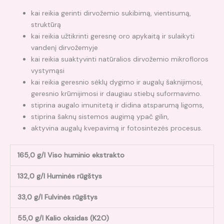
kai reikia gerinti dirvožemio sukibimą, vientisumą,
struktūrą
kai reikia užtikrinti geresnę oro apykaitą ir sulaikyti
vandenį dirvožemyje
kai reikia suaktyvinti natūralios dirvožemio mikrofloros
vystymąsi
kai reikia geresnio sėklų dygimo ir augalų šaknijimosi,
geresnio krūmijimosi ir daugiau stiebų suformavimo.
stiprina augalo imunitetą ir didina atsparumą ligoms,
stiprina šaknų sistemos augimą ypač gilin,
aktyvina augalų kvepavimą ir fotosintezės procesus.
165,0 g/l Viso huminio ekstrakto
132,0 g/l Huminės rūgštys
33,0 g/l Fulvinės rūgštys
55,0 g/l Kalio oksidas (K2O)