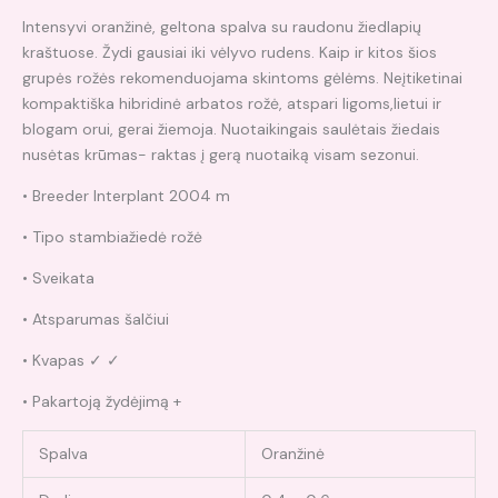
Intensyvi oranžinė, geltona spalva su raudonu žiedlapių
kraštuose. Žydi gausiai iki vėlyvo rudens. Kaip ir kitos šios
grupės rožės rekomenduojama skintoms gėlėms. Neįtiketinai
kompaktiška hibridinė arbatos rožė, atspari ligoms,lietui ir
blogam orui, gerai žiemoja. Nuotaikingais saulėtais žiedais
nusėtas krūmas- raktas į gerą nuotaiką visam sezonui.
• Breeder Interplant 2004 m
• Tipo stambiažiedė rožė
• Sveikata
• Atsparumas šalčiui
• Kvapas ✓ ✓
• Pakartoją žydėjimą +
Spalva
Oranžinė