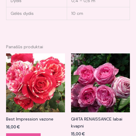
Dydis
0,4 – 0,6 m
Gėlės dydis
10 cm
Panašūs produktai
Best Impression vazone
GHITA RENAISSANCE labai
kvapni
16,00
€
15,00
€