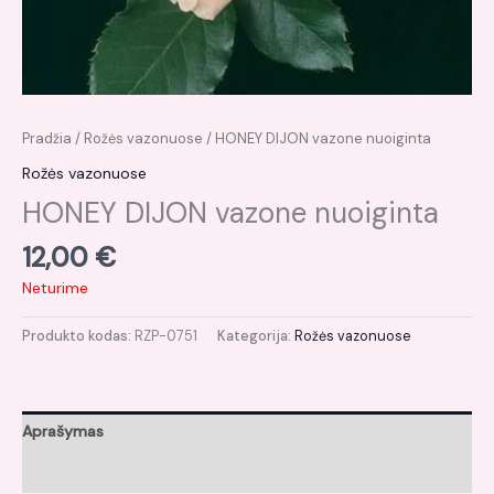
Pradžia
/
Rožės vazonuose
/ HONEY DIJON vazone nuoiginta
Rožės vazonuose
HONEY DIJON vazone nuoiginta
12,00
€
Neturime
Produkto kodas:
RZP-0751
Kategorija:
Rožės vazonuose
Aprašymas
Atsiliepimai (0)