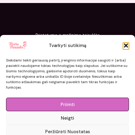
Pristatymo ir grąžinimo taisyklės
Slapukų politika
Tvarkyti sutikimą
Kaip sodinti ir prižiūrėti „Rožių pasaulis“ sodinukus
Siekdami teikti geriausią patirtį, įrenginio informacijai saugoti ir (arba)
pasiekti naudojame tokias technologijas kaip slapukus. Jei sutiksime su
šiomis technologijomis, galėsime apdoroti duomenis, tokius kaip
naršymo elgsena arba unikalūs ID šioje svetainėje. Nesutikimas arba
sutikimo atšaukimas gali neigiamai paveikti tam tikras funkcijas ir
funkcijas.
Priimti
Neigti
© 2015 - 2026 roziupasaulis.lt.
Peržiūrėti Nuostatas