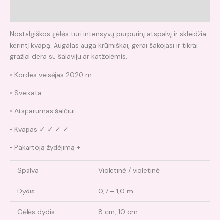
Atsiliepimai (0)
Nostalgiškos gėlės turi intensyvų purpurinį atspalvį ir skleidžia
kerintį kvapą. Augalas auga krūmiškai, gerai šakojasi ir tikrai
gražiai dera su šalaviju ar katžolėmis.
• Kordes veisėjas 2020 m.
• Sveikata
• Atsparumas šalčiui
• Kvapas ✓ ✓ ✓ ✓
• Pakartoją žydėjimą +
Spalva
Violetinė / violetinė
Dydis
0,7 – 1,0 m
Gėlės dydis
8 cm, 10 cm