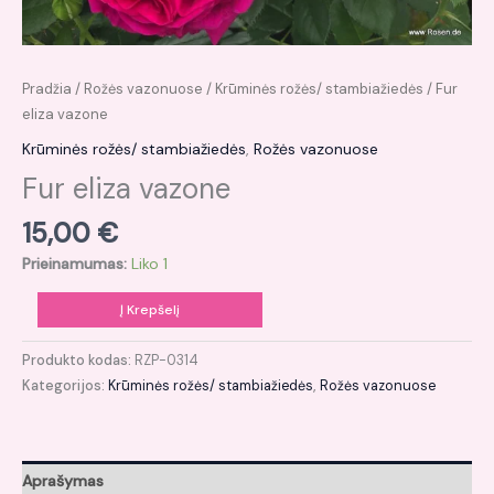
Pradžia
/
Rožės vazonuose
/
Krūminės rožės/ stambiažiedės
/ Fur
eliza vazone
Krūminės rožės/ stambiažiedės
,
Rožės vazonuose
Fur eliza vazone
15,00
€
Prieinamumas:
Liko 1
Į Krepšelį
Produkto kodas:
RZP-0314
Kategorijos:
Krūminės rožės/ stambiažiedės
,
Rožės vazonuose
Aprašymas