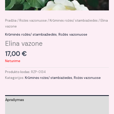
Pradžia
/
Rožės vazonuose
/
Krūminės rožės/ stambiažiedės
/ Elina
vazone
Krūminės rožės/ stambiažiedės
,
Rožės vazonuose
Elina vazone
17,00
€
Neturime
Produkto kodas:
RZP-0134
Kategorijos:
Krūminės rožės/ stambiažiedės
,
Rožės vazonuose
Aprašymas
Atsiliepimai (0)