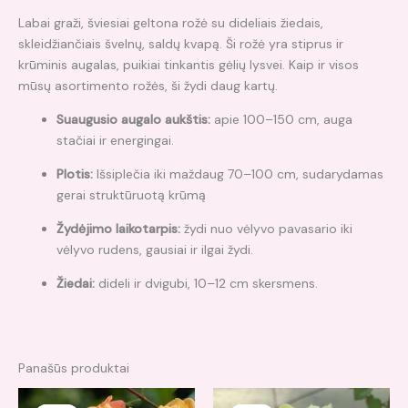
Labai graži, šviesiai geltona rožė su dideliais žiedais,
skleidžiančiais švelnų, saldų kvapą. Ši rožė yra stiprus ir
krūminis augalas, puikiai tinkantis gėlių lysvei. Kaip ir visos
mūsų asortimento rožės, ši žydi daug kartų.
Suaugusio augalo aukštis:
apie 100–150 cm, auga
stačiai ir energingai.
Plotis:
Išsiplečia iki maždaug 70–100 cm, sudarydamas
gerai struktūruotą krūmą
Žydėjimo laikotarpis:
žydi nuo vėlyvo pavasario iki
vėlyvo rudens, gausiai ir ilgai žydi.
Žiedai:
dideli ir dvigubi, 10–12 cm skersmens.
Panašūs produktai
Original
Current
Original
Current