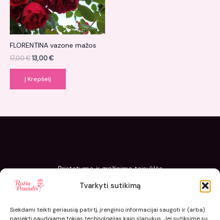
FLORENTINA vazone mažos
17,00
€
13,00
€
Į Krepšelį
Pristatymo ir grąžinimo taisyklės
Slapukų politika
Tvarkyti sutikimą
Kaip sodinti ir prižiūrėti „Rožių pasaulis“ sodinukus
Siekdami teikti geriausią patirtį, įrenginio informacijai saugoti ir (arba)
pasiekti naudojame tokias technologijas kaip slapukus. Jei sutiksime su