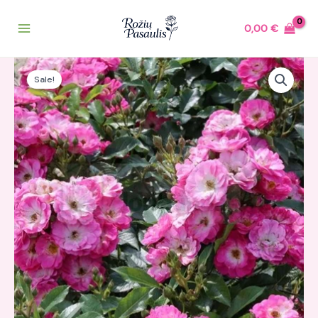
Pereiti
prie
0,00
€
turinio
Original
Current
price
price
Sale!
was:
is:
15,00 €.
14,25 €.