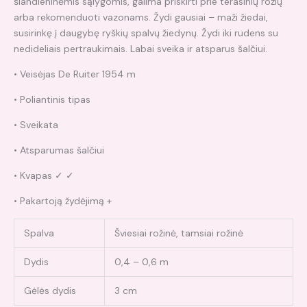
šiandieninėmis sąlygomis, galima priskirti prie terasinių rožių
arba rekomenduoti vazonams. Žydi gausiai – maži žiedai,
susirinkę į daugybę ryškių spalvų žiedynų. Žydi iki rudens su
nedideliais pertraukimais. Labai sveika ir atsparus šalčiui.
• Veisėjas De Ruiter 1954 m
• Poliantinis tipas
• Sveikata
• Atsparumas šalčiui
• Kvapas ✓ ✓
• Pakartoją žydėjimą +
Spalva
Šviesiai rožinė, tamsiai rožinė
Dydis
0,4 – 0,6 m
Gėlės dydis
3 cm