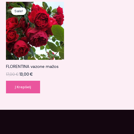
Original
Current
price
price
Sale!
Sale!
was:
is:
17,00 €.
13,00 €.
FLORENTINA vazone mažos
17,00
€
13,00
€
Į Krepšelį