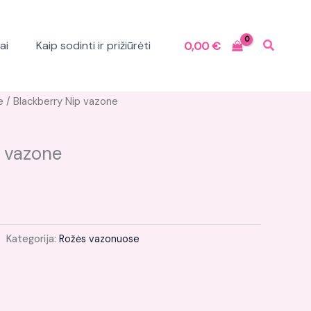
ai
Kaip sodinti ir prižiūrėti
0,00
€
e
/ Blackberry Nip vazone
p vazone
Kategorija:
Rožės vazonuose