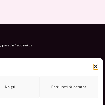
žių pasaulis“ sodinukus
Neigti
Peržiūrėti Nuostatas