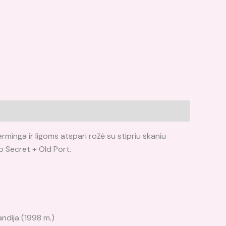
erminga ir ligoms atspari rožė su stipriu skaniu
p Secret + Old Port.
ndija (1998 m.)