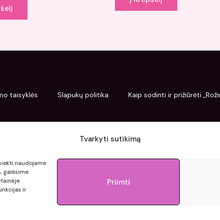
šelį
mo taisyklės
Slapukų politika
Kaip sodinti ir prižiūrėti „Ro
Tvarkyti sutikimą
pasiekti naudojame
s, galėsime
tainėje.
Priimti
nkcijas ir
© 2015 - 2026 roziupasaulis.lt.