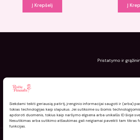
Į Krepšelį
Į Krep
Pristatymo ir grąžini
Siekdami teikti geriausią patirtį, įrenginio informacijai saugoti ir (arba) 
tokias technologijas kaip slapukus. Jei sutiksime su šiomis technologijomi
apdoroti duomenis, tokius kaip naršymo elgsena arba unikalūs ID šioje sve
Nesutikimas arba sutikimo atšaukimas gali neigiamai paveikti tam tikras fu
funkcijas.