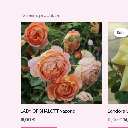
Panašūs produktai
Or
pr
Sale!
Sale!
wa
15
LADY OF SHALOTT vazone
Landora 
18,00
€
15,00
€
1