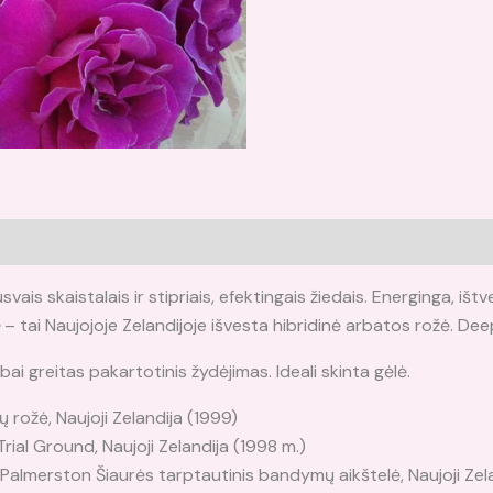
ais skaistalais ir stipriais, efektingais žiedais. Energinga, ištv
– tai Naujojoje Zelandijoje išvesta hibridinė arbatos rožė. Dee
ai greitas pakartotinis žydėjimas. Ideali skinta gėlė.
ožė, Naujoji Zelandija (1999)
ial Ground, Naujoji Zelandija (1998 m.)
Palmerston Šiaurės tarptautinis bandymų aikštelė, Naujoji Zela