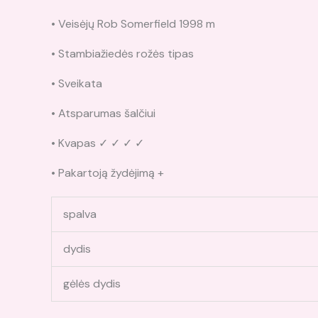
• Veisėjų Rob Somerfield 1998 m
• Stambiažiedės rožės tipas
• Sveikata
• Atsparumas šalčiui
• Kvapas ✓ ✓ ✓ ✓
• Pakartoją žydėjimą +
spalva
dydis
gėlės dydis