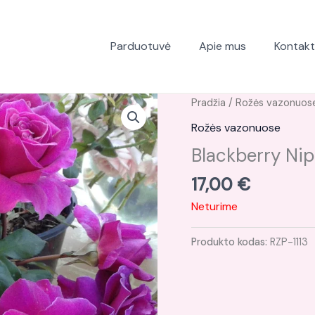
Parduotuvė
Apie mus
Kontakt
Pradžia
/
Rožės vazonuos
Rožės vazonuose
Blackberry Ni
17,00
€
Neturime
Produkto kodas:
RZP-1113