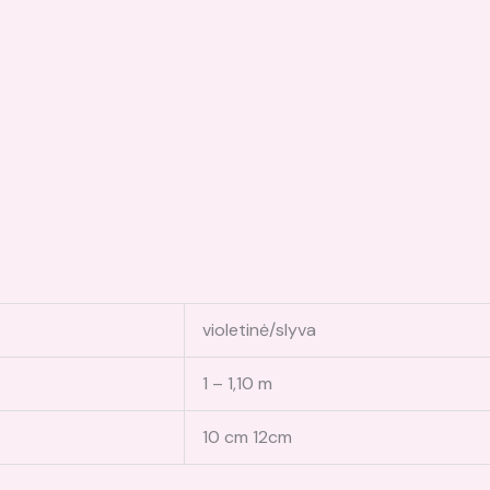
violetinė/slyva
1 – 1,10 m
10 cm 12cm