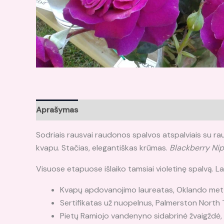
Aprašymas
Atsiliepimai (0)
Sodriais rausvai raudonos spalvos atspalviais su rausv
kvapu. Stačias, elegantiškas krūmas.
Blackberry Nip
Visuose etapuose išlaiko tamsiai violetinę spalvą. Lab
Kvapų apdovanojimo laureatas, Oklando metų r
Sertifikatas už nuopelnus, Palmerston North Tr
Pietų Ramiojo vandenyno sidabrinė žvaigždė, 