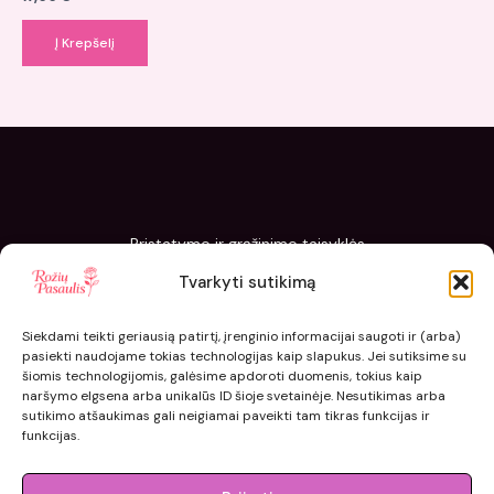
Į Krepšelį
Pristatymo ir grąžinimo taisyklės
Slapukų politika
Tvarkyti sutikimą
Kaip sodinti ir prižiūrėti „Rožių pasaulis“ sodinukus
Siekdami teikti geriausią patirtį, įrenginio informacijai saugoti ir (arba)
pasiekti naudojame tokias technologijas kaip slapukus. Jei sutiksime su
šiomis technologijomis, galėsime apdoroti duomenis, tokius kaip
naršymo elgsena arba unikalūs ID šioje svetainėje. Nesutikimas arba
sutikimo atšaukimas gali neigiamai paveikti tam tikras funkcijas ir
funkcijas.