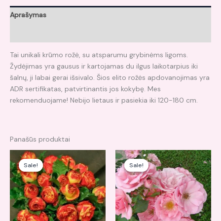
Aprašymas
Atsiliepimai (0)
Tai unikali krūmo rožė, su atsparumu grybinėms ligoms.
Žydėjimas yra gausus ir kartojamas du ilgus laikotarpius iki
šalnų, ji labai gerai išsivalo. Šios elito rožės apdovanojimas yra
ADR sertifikatas, patvirtinantis jos kokybę. Mes
rekomenduojame! Nebijo lietaus ir pasiekia iki 120-180 cm.
Panašūs produktai
Original
Current
Original
Current
price
price
price
price
Sale!
Sale!
Sale!
Sale!
was:
is:
was:
is:
15,00 €.
12,00 €.
15,00 €.
12,00 €.