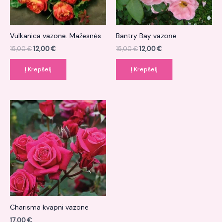
Vulkanica vazone. Mažesnės
Bantry Bay vazone
15,00
€
12,00
€
15,00
€
12,00
€
Į Krepšelį
Į Krepšelį
Charisma kvapni vazone
17,00
€