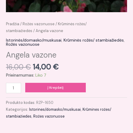
Pradžia
/
Rožės vazonuose
/
Krūminės rožės/
stambiažiedės
/ Angela vazone
Istorinės/domasko/muskusai
,
Krūminės rožės/ stambiažiedės
,
Rožės vazonuose
Angela vazone
16,00
€
14,00
€
Prieinamumas:
Liko 7
Į Krepšelį
Produkto kodas:
RZP-1650
Kategorijos:
Istorinės/domasko/muskusai
,
Krūminės rožės/
stambiažiedės
,
Rožės vazonuose