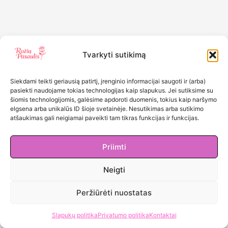
Tvarkyti sutikimą
Siekdami teikti geriausią patirtį, įrenginio informacijai saugoti ir (arba)
pasiekti naudojame tokias technologijas kaip slapukus. Jei sutiksime su
šiomis technologijomis, galėsime apdoroti duomenis, tokius kaip naršymo
elgsena arba unikalūs ID šioje svetainėje. Nesutikimas arba sutikimo
atšaukimas gali neigiamai paveikti tam tikras funkcijas ir funkcijas.
Priimti
Neigti
Peržiūrėti nuostatas
Slapukų politika
Privatumo politika
Kontaktai