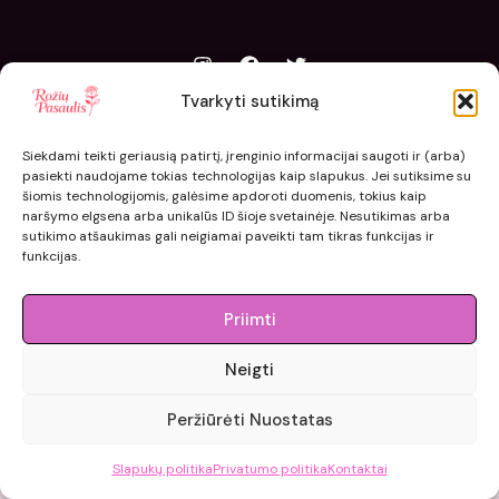
Tvarkyti sutikimą
Siekdami teikti geriausią patirtį, įrenginio informacijai saugoti ir (arba)
pasiekti naudojame tokias technologijas kaip slapukus. Jei sutiksime su
© 2015 - 2026 roziupasaulis.lt.
šiomis technologijomis, galėsime apdoroti duomenis, tokius kaip
Developed by
404agency.eu
naršymo elgsena arba unikalūs ID šioje svetainėje. Nesutikimas arba
sutikimo atšaukimas gali neigiamai paveikti tam tikras funkcijas ir
funkcijas.
Priimti
Neigti
Peržiūrėti Nuostatas
Slapukų politika
Privatumo politika
Kontaktai