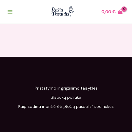
Pereiti
prie
0,00
€
turinio
Pristatymo ir grąžinimo taisyklės
Slapukų politika
Kaip sodinti ir prižiūrėti „Rožių pasaulis“ sodinukus